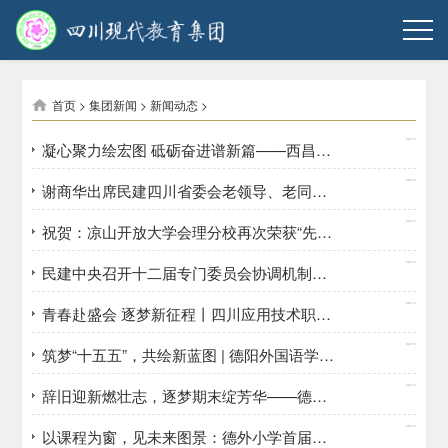
首页
>
集团新闻
>
新闻动态
>
2026/01/19
凝心聚力绘宏图 砥砺奋进谱新篇——西昌现代职业技术学校召开2025-2026学年上学期期末工作总结会
2026/01/16
谢商华出席民建四川省委会老领导、老同志迎春座谈会
2026/01/14
祝贺：凉山开放大学会理分校再次荣获“先进县级分校”荣誉称号
2026/01/14
民建中央召开十二届专门委员会协调机制领导小组第三次会议
2026/01/12
青春赴盛会 逐梦新征程丨四川应用技术职业学院第六次学生代表大会圆满召开
2026/01/12
筑梦“十五五”，共绘新蓝图 | 德阳外国语学校深入学习贯彻党的二十届四中全会精神
2026/01/12
辞旧迎新燃壮志，逐梦期末绽芳华——德外高2024级期末动员会
2026/01/12
以课程为窗，见未来图景：德外小学首届课博会暨第二届财商节盛大开幕