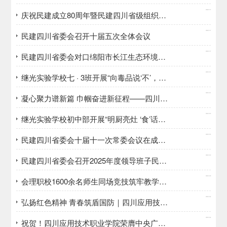
2026/01/07
庆祝民建成立80周年暨民建四川省级组织成立70周年系列活动总结座谈会在成都召开
2026/01/07
民建四川省委会召开十届五次全体会议
2026/01/07
民建四川省委会对口绵阳市长江生态环境保护民主监督工作总结会召开
2025/12/31
继光实验学校七 · 3班开展“向毒品说‘不’，为青春护航”主题班会
2025/12/31
凝心聚力谱新篇 巾帼奋进新征程——四川应用技术职业学院妇女联合会成立大会暨第一次妇女代表大会隆重召开
2025/12/30
继光实验学校初中部开展“明厨亮灶 ‘食’话实说”食堂开放日活动
2025/12/30
民建四川省委会十届十一次常委会议在成都召开
2025/12/30
民建四川省委会召开2025年度领导班子民主生活会
2025/12/29
会理职校1600余名师生同场竞技筑牢教学质量线
2025/12/26
弘扬红色精神 青春筑盾国防｜四川应用技术职业学院举办2025年国防教育演讲比赛
2025/12/26
祝贺！四川应用技术职业学院荣膺中央广电总台国际在线教育大会“2025年度职业教育影响力品牌”荣誉称号