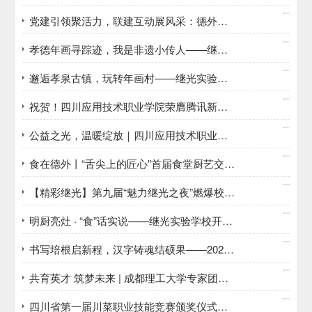
2025/12/12
党建引领聚活力，联建互动展风采：德外与德阳市委保密机要局开展党建联建暨文体交流活动
2025/12/11
​孝德年画寻踪迹，我是非遗小传人——继光实验学校三年级研学旅行侧记
2025/12/10
邂逅孝泉古镇，玩转年画村——继光实验学校二年级研学之旅
2025/12/10
祝贺！四川应用技术职业学院荣膺腾讯新闻“2025年度民办高校领航品牌”荣誉称号
2025/12/10
公益之光，温暖绽放｜四川应用技术职业学院师生荣获“公益之星”殊荣
2025/12/10
食在德外丨“舌尖上的匠心”首届食堂厨艺交流大赛圆满举行
2025/12/08
【精彩继光】第九届“魅力继光之夜”燃爆校园！青春与时代撞出最美火花
2025/12/04
明厨亮灶 · “食”话实说——继光实验学校开展“食堂开放日”活动
2025/12/04
书写培根启新程，汉字铸魂结硕果——2025年德阳市规范汉字书写暨“培根课堂”现场会在继光实验学校举行
2025/12/01
共育英才 筑梦未来 | 成都理工大学专家团走进德外，共话人才培养新篇章
2025/11/27
四川省第一届川菜职业技能竞赛颁奖仪式及配套活动在德阳成功举办