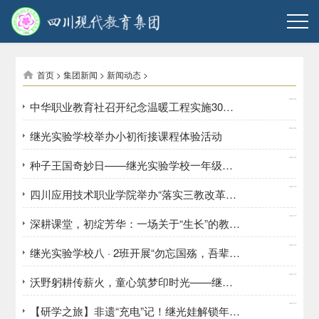
首页
>
集团新闻
>
新闻动态
>
2025/12/25
中华职业教育社召开纪念温暖工程实施30周年座谈会
2025/12/23
继光实验学校举办小初衔接课程体验活动
2025/12/22
种子王国奇妙日——继光实验学校一年级研学旅行掠影
2025/12/19
四川应用技术职业学院举办“落实三教改革，严把课程质量关”专题讲座
2025/12/18
深耕课堂，初绽芳华：一场关于“生长”的教育叙事
2025/12/16
继光实验学校八 · 2班开展“勿忘国殇，吾辈自强”主题班会活动
2025/12/15
沃野躬耕传薪火，童心筑梦印时光——继光实验学校五年级研学旅行掠影
2025/12/12
【研学之旅】非遗“充电”记！继光娃解锁年画+麻饼的快乐研学 ​