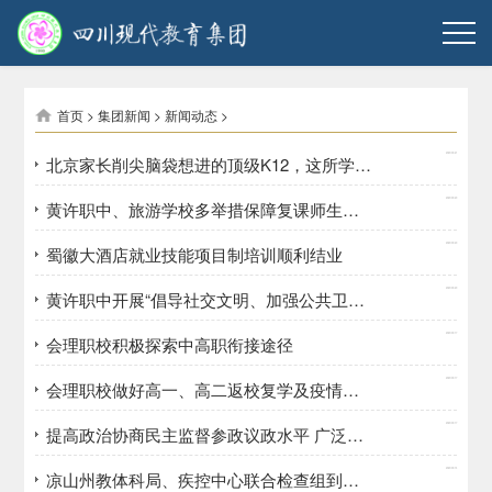
首页
>
集团新闻
>
新闻动态
>
2020/04/21
北京家长削尖脑袋想进的顶级K12，这所学校来成都了！
2020/04/20
黄许职中、旅游学校多举措保障复课师生安全
2020/04/20
蜀徽大酒店就业技能项目制培训顺利结业
2020/04/20
黄许职中开展“倡导社交文明、加强公共卫生”宣传教育活动
2020/04/17
会理职校积极探索中高职衔接途径
2020/04/17
会理职校做好高一、高二返校复学及疫情防控工作
2020/04/17
提高政治协商民主监督参政议政水平 广泛凝聚共识力量奋力夺取双胜利
2020/04/14
凉山州教体科局、疾控中心联合检查组到西昌职校检查指导高三复课工作