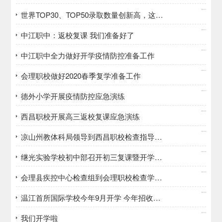
2020/04/12
世界TOP30、TOP50录取数量创新高，这所“名校收割机”北京私校排第一
2020/04/10
中江职中：返校复课 我们准备好了
2020/04/10
中江职中全力做好开学疫情防控准备工作
2020/04/10
会理职校做好2020春季复学准备工作
2020/04/10
德外小学开展疫情防控应急演练
2020/04/09
西昌职校开展高三返校复课应急演练
2020/04/09
凉山州教体科局领导到西昌职校检查指导开学返校复课工作
2020/04/09
继光实验学校初中部召开初三复课暨开学工作会
2020/04/09
会理县疾控中心检查组到会理职校检查学生用餐情况
2020/04/08
温江首所国际学校今年9月开学 今年招收小一二、初一和高一学生
2020/04/03
我们开学啦