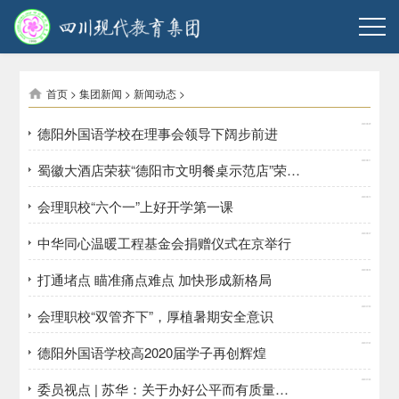
首页
>
集团新闻
>
新闻动态
>
2020/08/29
德阳外国语学校在理事会领导下阔步前进
2020/08/11
蜀徽大酒店荣获“德阳市文明餐桌示范店”荣誉称号
2020/08/10
会理职校“六个一”上好开学第一课
2020/08/07
中华同心温暖工程基金会捐赠仪式在京举行
2020/08/04
打通堵点 瞄准痛点难点 加快形成新格局
2020/07/30
会理职校“双管齐下”，厚植暑期安全意识
2020/07/24
德阳外国语学校高2020届学子再创辉煌
2020/07/23
委员视点 | 苏华：关于办好公平而有质量的职业教育的建议