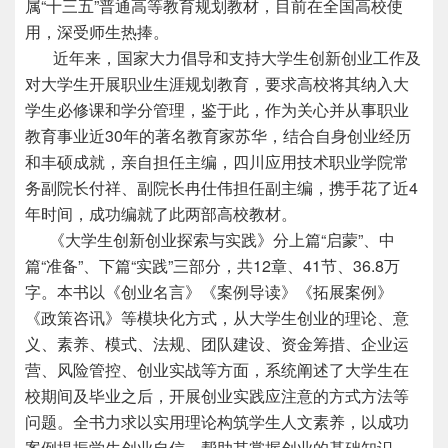
属“十三五”普通高等教育规划教材，目前在全国高校使
用，深受师生热捧。
近年来，国家大力倡导和支持大学生创新创业工作及
对大学生开展职业生涯规划教育，要求高校将其纳入大
学生必修课和学分管理，鉴于此，作为关心并从事职业
教育事业近30年的著名教育家苏华，结合自身创业经历
和丰硕成就，亲自担任主编，四川应用技术职业学院常
务副院长付祥、副院长冉仕伟担任副主编，携手花了近4
年时间，成功编就了此两部高校教材。
《大学生创新创业探索与实践》分上篇“启蒙”、中
篇“准备”、下篇“实践”三部分，共12章、41节、36.8万
字。本书以《创业名言》《案例导读》《拓展案例》
《政策咨讯》等模块化方式，从大学生创业的理论、意
义、素养、模式、法规、团队建设、资金筹措、企业运
营、风险管控、创业实战等方面，系统阐述了大学生在
校期间及毕业之后，开展创业实践应注意的方式方法等
问题。全书力求以实用理论构筑学生人文素养，以成功
案例提振学生创业自信，帮助其掌握创业的基础知识、