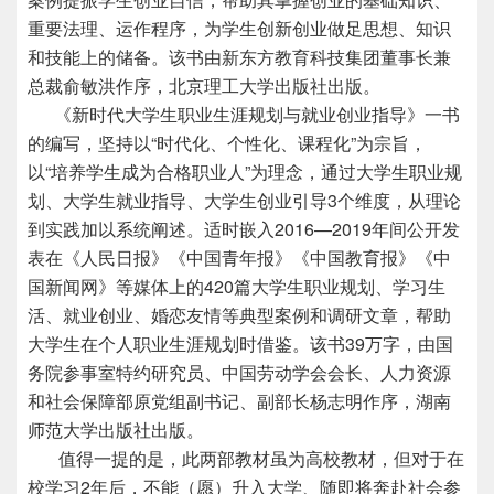
重要法理、运作程序，为学生创新创业做足思想、知识
和技能上的储备。该书由新东方教育科技集团董事长兼
总裁俞敏洪作序，北京理工大学出版社出版。
《新时代大学生职业生涯规划与就业创业指导》一书
的编写，坚持以“时代化、个性化、课程化”为宗旨，
以“培养学生成为合格职业人”为理念，通过大学生职业规
划、大学生就业指导、大学生创业引导3个维度，从理论
到实践加以系统阐述。适时嵌入2016—2019年间公开发
表在《人民日报》《中国青年报》《中国教育报》《中
国新闻网》等媒体上的420篇大学生职业规划、学习生
活、就业创业、婚恋友情等典型案例和调研文章，帮助
大学生在个人职业生涯规划时借鉴。该书39万字，由国
务院参事室特约研究员、中国劳动学会会长、人力资源
和社会保障部原党组副书记、副部长杨志明作序，湖南
师范大学出版社出版。
值得一提的是，此两部教材虽为高校教材，但对于在
校学习2年后，不能（愿）升入大学、随即将奔赴社会参