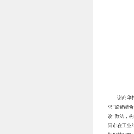
谢商华
求“监帮结
改”做法，
阳市在工业