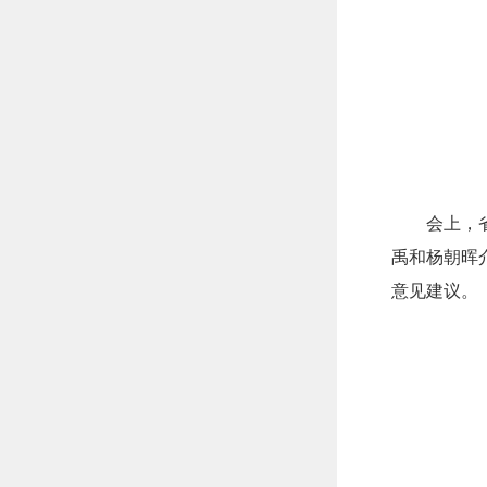
会上，
禹和杨朝晖
意见建议。