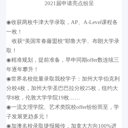
2021
届申请亮点纷呈
◉收获两枚牛津大学录取，AP、A-Level课程各
一枚！
收获“美国常春藤盟校”耶鲁大学、布朗大学录
取！
◉精准规划，提前准备，早申同期offer数连续三
年逐年攀升！
◉世界名校批量录取我校学子：加州大学伯克利
分校4枚，加州大学圣巴巴拉分校25枚，纽约大
学8枚，伦敦大学学院19枚……
◉一流文理学院、艺术类院校offer纷纷而至，学
子发展更趋多元！
◉加澳名校录取捷报频传，加拿大方向100%进