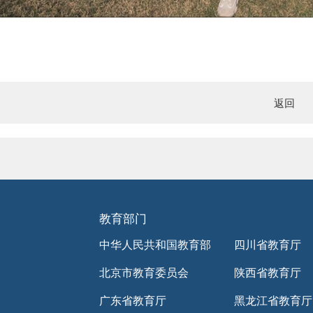
返回
教育部门
中华人民共和国教育部
四川省教育厅
北京市教育委员会
陕西省教育厅
广东省教育厅
黑龙江省教育厅