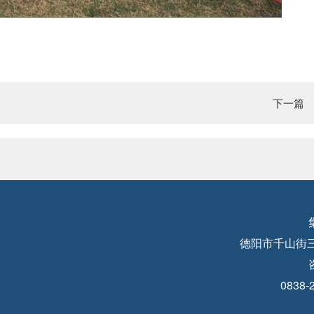
下一篇
德阳市千山街三
0838-