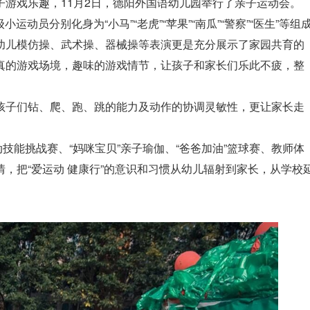
游戏乐趣，11月2日，德阳外国语幼儿园举行了亲子运动会。
动员分别化身为“小马”“老虎”“苹果”“南瓜”“警察”“医生”等组
幼儿模仿操、武术操、器械操等表演更是充分展示了家园共育的
真的游戏场境，趣味的游戏情节，让孩子和家长们乐此不疲，整
孩子们钻、爬、跑、跳的能力及动作的协调灵敏性，更让家长走
技能挑战赛、“妈咪宝贝”亲子瑜伽、“爸爸加油”篮球赛、教师体
，把“爱运动 健康行”的意识和习惯从幼儿辐射到家长，从学校