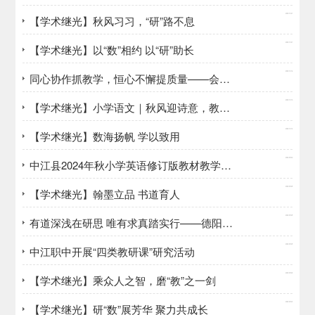
2024/10/21
【学术继光】秋风习习，“研”路不息
2024/10/21
【学术继光】以“数”相约 以“研”助长
2024/10/16
同心协作抓教学，恒心不懈提质量——会理现代职校举行2024年教学工作会
2024/10/15
【学术继光】小学语文｜秋风迎诗意，教研绽芬芳
2024/10/12
【学术继光】数海扬帆 学以致用
2024/09/30
中江县2024年秋小学英语修订版教材教学设计专题研讨活动在继光实验学校举行
2024/09/29
【学术继光】翰墨立品 书道育人
2024/09/29
有道深浅在研思 唯有求真踏实行——德阳市高三数学研讨会在德阳外国语学校举行
2024/09/29
中江职中开展“四类教研课”研究活动
2024/09/23
【学术继光】乘众人之智，磨“教”之一剑
2024/09/20
【学术继光】研“数”展芳华 聚力共成长