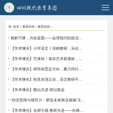
首页
>
教育科研
>
教育科研
>
2024/11/18
精析巧琢，共绘蓝图——会理现代职校召开高三教学工作会
2024/11/12
【学术继光】小学语文丨深耕教研，乐在其中
2024/11/12
【学术继光】艺体组丨落实艺术新课标，推进美育浸润行动
2024/11/04
【学术继光】研而有思定方向，聚力同行开新局
2024/11/01
【学术继光】秋意浓清正浓，语文教研不放松
2024/10/31
【学术继光】教以共进 研以致远
2024/10/30
“经济思维与领导力：塑造未来商业领袖”主题学术研讨会在四川应用技术职业学院举行
2024/10/29
【学术继光】名师引领 教研共进——向锋老师在四川省数字化转型下体育教学改革暨体育名师工作室联合教研活动中献课